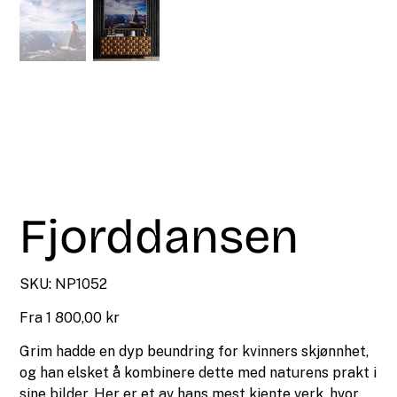
Fjorddansen
SKU
SKU:
NP1052
NP1052
Pris
Fra
1 800,00 kr
Grim hadde en dyp beundring for kvinners skjønnhet,
og han elsket å kombinere dette med naturens prakt i
sine bilder. Her er et av hans mest kjente verk, hvor