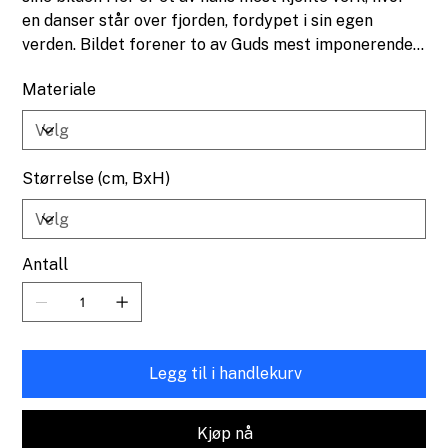
en danser står over fjorden, fordypet i sin egen
verden. Bildet forener to av Guds mest imponerende
mesterverk – kvinnen og naturen – i en harmoni som
Materiale
virkelig tar pusten fra deg. Dette motivet er både
kraftfullt og grasiøst, og det viser Grims unike evne
til å fange øyeblikk som hyller både mennesket og
skaperverket.
Størrelse (cm, BxH)
Antall
Legg til i handlekurv
Kjøp nå