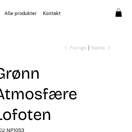
Alle produkter
Kontakt
Forrige
Neste
Grønn
Atmosfære
Lofoten
SKU
U:
NP1053