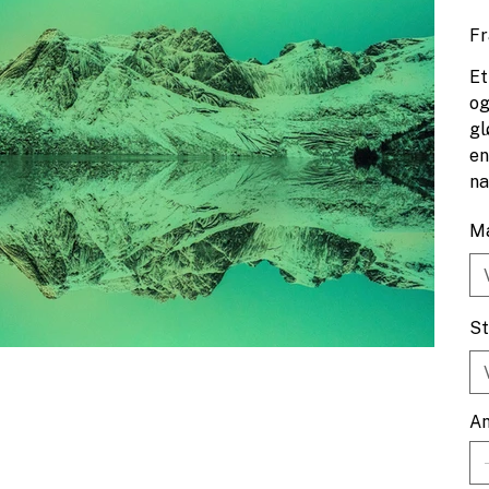
Fr
Et
og
gl
en
na
op
Ma
St
An