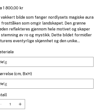
NP1053
Pris
a
1 800,00 kr
 vakkert bilde som fanger nordlysets magiske aura
 frosttåken som omgir landskapet. Den grønne
øden reflekteres gjennom hele motivet og skaper
 stemning av ro og mystikk. Dette bildet formidler
turens eventyrlige skjønnhet og den unike
plevelsen av den arktiske natten.
teriale
ørrelse (cm, BxH)
tall