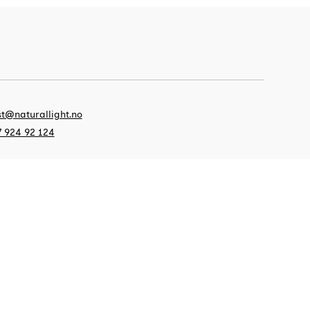
t@naturallight.no
 924 92 124