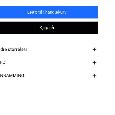
Legg til i handlekurv
Kjøp nå
dre størrelser
NFO
NNRAMMING