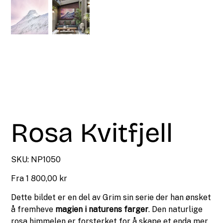
Rosa Kvitfjell
SKU
SKU:
NP1050
NP1050
Pris
Fra
1 800,00 kr
Dette bildet er en del av Grim sin serie der han ønsket
å fremheve
magien i naturens farger
. Den naturlige
rosa himmelen er forsterket for å skape et enda mer