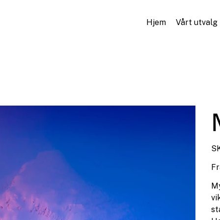
Hjem
Vårt utvalg
SK
Fr
My
vi
st