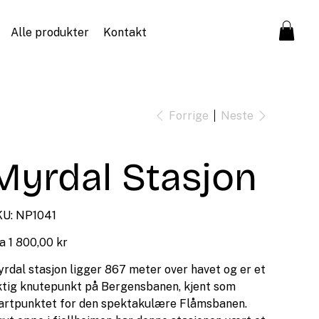
Alle produkter
Kontakt
Forrige
Neste
Myrdal Stasjon
SKU
U:
NP1041
NP1041
Pris
a
1 800,00 kr
rdal stasjon ligger 867 meter over havet og er et
ktig knutepunkt på Bergensbanen, kjent som
artpunktet for den spektakulære Flåmsbanen.