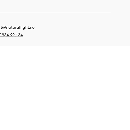
t@naturallight.no
 924 92 124