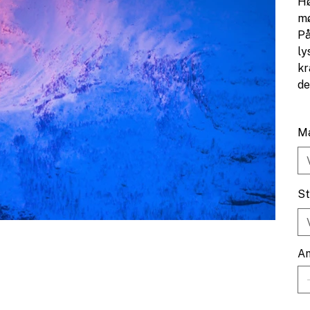
Hø
mø
På
ly
kr
de
Ma
St
An