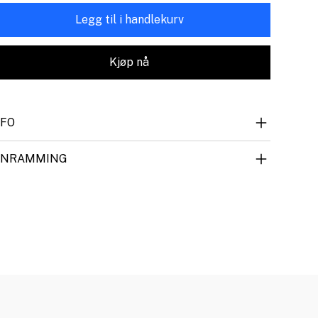
Legg til i handlekurv
Kjøp nå
NFO
NNRAMMING