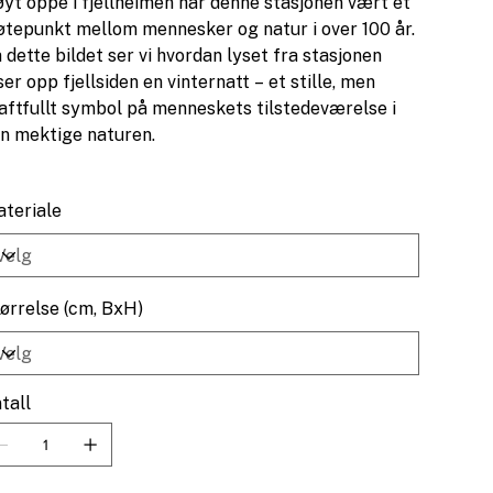
yt oppe i fjellheimen har denne stasjonen vært et
tepunkt mellom mennesker og natur i over 100 år.
 dette bildet ser vi hvordan lyset fra stasjonen
ser opp fjellsiden en vinternatt – et stille, men
aftfullt symbol på menneskets tilstedeværelse i
n mektige naturen.
teriale
ørrelse (cm, BxH)
tall