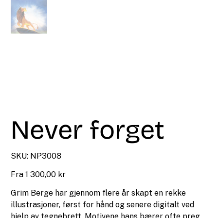
Never forget
SKU
SKU:
NP3008
NP3008
Pris
Fra
1 300,00 kr
Grim Berge har gjennom flere år skapt en rekke
illustrasjoner, først for hånd og senere digitalt ved
hjelp av tegnebrett. Motivene hans bærer ofte preg