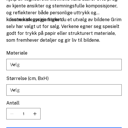
av kjente ansikter og stemningsfulle komposisjoner,
og reflekterer både personlige uttrykk og
kunstnerisk nysgjerrighet.
I denne kategorien finner du et utvalg av bildene Grim
selv har valgt ut for salg. Verkene egner seg spesielt
godt for trykk på papir eller strukturert materiale,
som fremhever detaljer og gir liv til bildene.
Materiale
Størrelse (cm, BxH)
Antall