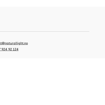
t@naturallight.no
 924 92 124