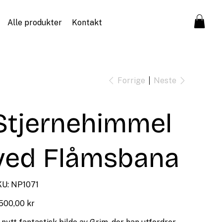
Alle produkter
Kontakt
Forrige
Neste
Stjernehimmel
ved Flåmsbana
SKU
U:
NP1071
NP1071
500,00 kr