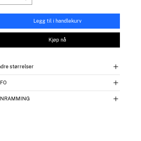
Legg til i handlekurv
Kjøp nå
dre størrelser
NFO
NNRAMMING