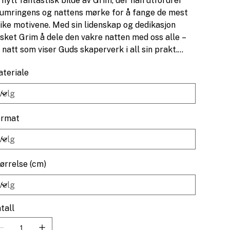
 nytt fantastisk bilde av Grim, der han utfordrer
umringens og nattens mørke for å fange de mest
ike motivene. Med sin lidenskap og dedikasjon
sket Grim å dele den vakre natten med oss alle –
 natt som viser Guds skaperverk i all sin prakt.
tte bildet er en hyllest til naturens ro og
teriale
jønnhet, og en påminnelse om at selv i mørket
nnes det lys og magi for oss å nyte.
ormat
ørrelse (cm)
tall