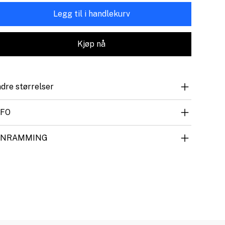
Legg til i handlekurv
Kjøp nå
dre størrelser
NFO
NNRAMMING