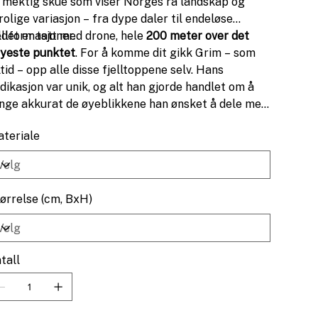
 mektig skue som viser Norges rå landskap og
rolige variasjon – fra dype daler til endeløse
ellformasjoner.
ldet er tatt med drone, hele
200 meter over det
yeste punktet
. For å komme dit gikk Grim – som
ltid – opp alle disse fjelltoppene selv. Hans
dikasjon var unik, og alt han gjorde handlet om å
nge akkurat de øyeblikkene han ønsket å dele med
rden.
teriale
ørrelse (cm, BxH)
tall