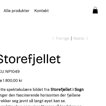
Alle produkter
Kontakt
Forrige
Neste
Storefjellet
SKU
U:
NP1049
NP1049
Pris
a
1 800,00 kr
tte spektakulære bildet fra
Storefjellet i Sogn
nger den fascinerende horisonten der fjellene
rekker seg jevnt så langt øyet kan se.