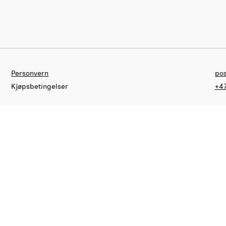
Personvern
pos
Kjøpsbetingelser
+47