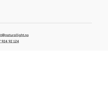
t@naturallight.no
 924 92 124