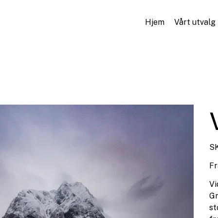
Hjem
Vårt utvalg
SK
Fr
Vi
Gr
st