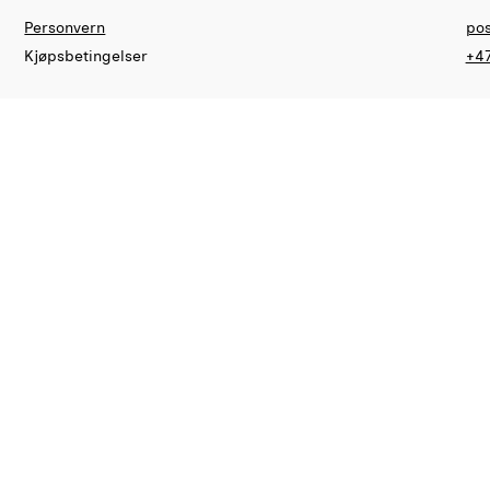
Personvern
pos
Kjøpsbetingelser
+47