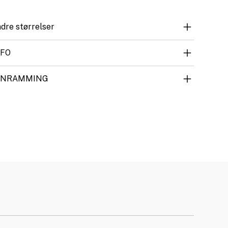
dre størrelser
NFO
NNRAMMING