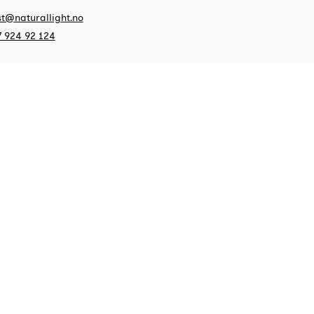
t@naturallight.no
 924 92 124