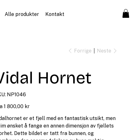
Alle produkter
Kontakt
Forrige
Neste
Vidal Hornet
SKU
U:
NP1046
NP1046
Pris
a
1 800,00 kr
dalhornet er et fjell med en fantastisk utsikt, men
im ønsket å fange en annen dimensjon av fjellets
orhet. Dette bildet er tatt fra bunnen, og